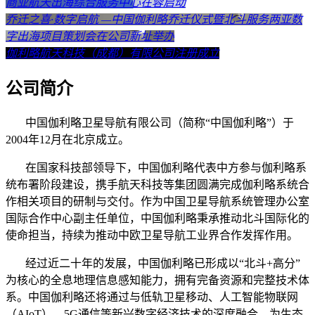
商业航天出海综合服务中心在蓉启动
乔迁之喜·数字启航 —中国伽利略乔迁仪式暨北斗服务两亚数
字出海项目策划会在公司新址举办
伽利略航天科技（成都）有限公司注册成立
公司简介
中国伽利略卫星导航有限公司（简称“中国伽利略”）于
2004年12月在北京成立。
在国家科技部领导下，中国伽利略代表中方参与伽利略系
统布署阶段建设，携手航天科技等集团圆满完成伽利略系统合
作相关项目的研制与交付。作为中国卫星导航系统管理办公室
国际合作中心副主任单位，中国伽利略秉承推动北斗国际化的
使命担当，持续为推动中欧卫星导航工业界合作发挥作用。
经过近二十年的发展，中国伽利略已形成以“北斗+高分”
为核心的全息地理信息感知能力，拥有完备资源和完整技术体
系。中国伽利略还将通过与低轨卫星移动、人工智能物联网
（AIoT）、5G通信等新兴数字经济技术的深度融合，为生态