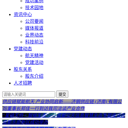
成功案例
技术园地
资讯中心
公司要闻
媒体报道
业界动态
科技前沿
党建动态
航天精神
党建活动
股东关系
股东介绍
人才招聘
提交
供应链赋能航天 产业协同启新——济钢供应链 (济南) 有限公
司董事长郑佳一行到访我司洽谈产业合作
“星链天府・智绘生态”——成都空天信息智慧生态专题座谈在
成都东部新区成功举办