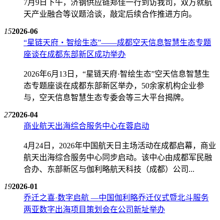
7月9日下午，济钢供应链郑佳一行到访我司，双方就航
天产业融合等议题洽谈，敲定后续合作推进方向。
15
2026-06
“星链天府・智绘生态”——成都空天信息智慧生态专题
座谈在成都东部新区成功举办
2026年6月13日，“星链天府·智绘生态”空天信息智慧生
态专题座谈在成都东部新区举办，50余家机构企业参
与，空天信息智慧生态专委会等三大平台揭牌。
27
2026-04
商业航天出海综合服务中心在蓉启动
4月24日，2026年中国航天日主场活动在成都启幕，商业
航天出海综合服务中心同步启动。该中心由成都军民融
合办、东部新区与伽利略航天科技（成都）公司...
19
2026-01
乔迁之喜·数字启航 —中国伽利略乔迁仪式暨北斗服务
两亚数字出海项目策划会在公司新址举办